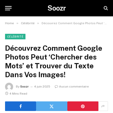
Soozr
»
»
Home
Célébrité
Découvrez Comment Google Photos Peut ‘Chercher des Mots’ et Trouver du Texte Dans Vos Images!
CÉLÉBRITÉ
Découvrez Comment Google
Photos Peut ‘Chercher des
Mots’ et Trouver du Texte
Dans Vos Images!
By
Soozr
4 juin 2025
Aucun commentaire
4 Mins Read