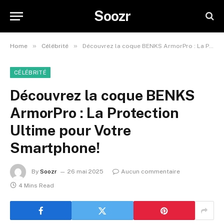
Soozr
»
»
Home
Célébrité
Découvrez la coque BENKS ArmorPro : La Protection Ultime pour Votre Smartphone!
CÉLÉBRITÉ
Découvrez la coque BENKS
ArmorPro : La Protection
Ultime pour Votre
Smartphone!
By
Soozr
26 mai 2025
Aucun commentaire
4 Mins Read