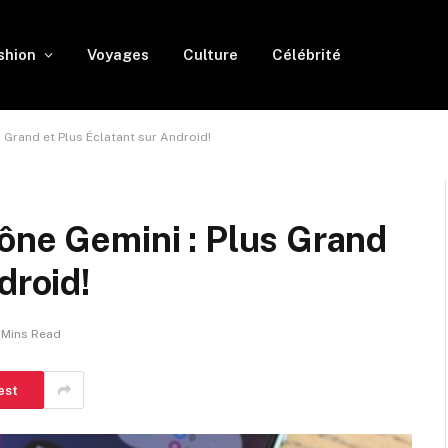
shion
Voyages
Culture
Célébrité
 Grand et Plus Éclatant sur Android!
ône Gemini : Plus Grand
droid!
 Mins Read
est