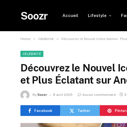
Soozr
Accueil
Lifestyle
Fa
»
»
Home
Célébrité
Découvrez le Nouvel Icône Gemini : Plus
CÉLÉBRITÉ
Découvrez le Nouvel Ic
et Plus Éclatant sur An
By
Soozr
8 avril 2025
Aucun commentaire
3
Facebook
Twitter
Pinter