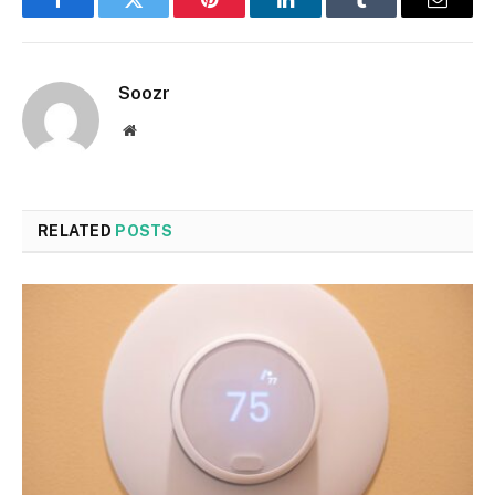
Facebook
Twitter
Pinterest
LinkedIn
Tumblr
Email
Soozr
Website
RELATED
POSTS