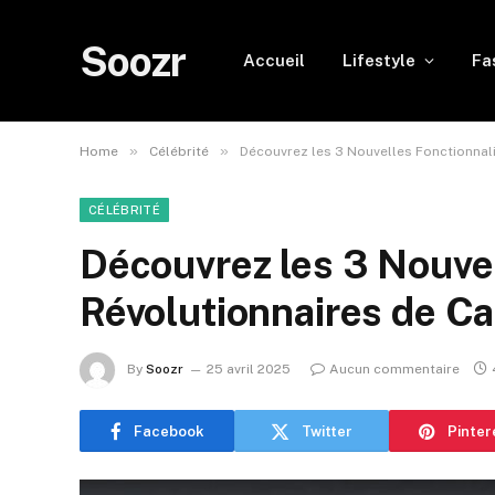
Soozr
Accueil
Lifestyle
Fa
»
»
Home
Célébrité
Découvrez les 3 Nouvelles Fonctionnalit
CÉLÉBRITÉ
Découvrez les 3 Nouvel
Révolutionnaires de Car
By
Soozr
25 avril 2025
Aucun commentaire
Facebook
Twitter
Pinter