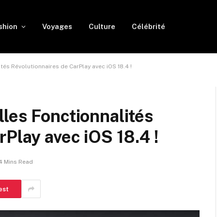
shion
Voyages
Culture
Célébrité
és Révolutionnaires de CarPlay avec iOS 18.4 !
les Fonctionnalités
Play avec iOS 18.4 !
4 Mins Read
est