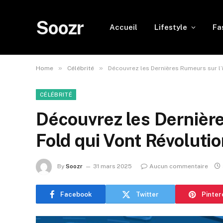
Soozr
Accueil
Lifestyle
Fa
»
»
Home
Célébrité
Découvrez les Dernières Rumeurs sur l’
CÉLÉBRITÉ
Découvrez les Dernièr
Fold qui Vont Révoluti
By
Soozr
31 mars 2025
Aucun commentaire
Facebook
Twitter
Pinter