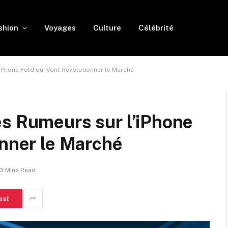
shion
Voyages
Culture
Célébrité
iPhone Fold qui Vont Révolutionner le Marché
es Rumeurs sur l’iPhone
onner le Marché
3 Mins Read
est