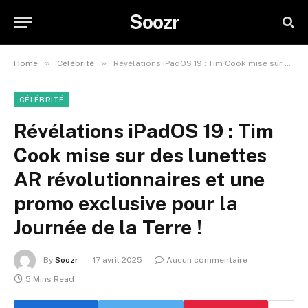
Soozr
»
»
Home
Célébrité
Révélations iPadOS 19 : Tim Cook mise sur des lunettes AR révolutionnaires et une promo exclusive pour la Journée de la Terre !
CÉLÉBRITÉ
Révélations iPadOS 19 : Tim
Cook mise sur des lunettes
AR révolutionnaires et une
promo exclusive pour la
Journée de la Terre !
By
Soozr
17 avril 2025
Aucun commentaire
5 Mins Read