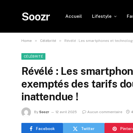
Soozr
Accueil
Lifestyle
Fa
»
»
Home
Célébrité
Révélé : Les smartphones et technologi
CÉLÉBRITÉ
Révélé : Les smartphon
exemptés des tarifs do
inattendue !
By
Soozr
12 avril 2025
Aucun commentaire
4
Facebook
Twitter
Pinter