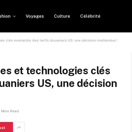
shion
Voyages
Culture
Célébrité
es clés exemptés des tarifs douaniers US, une décision inattendue !
es et technologies clés
uaniers US, une décision
 Mins Read
est