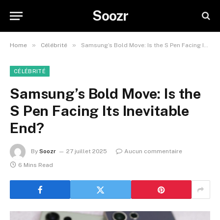
Soozr
»
»
Home
Célébrité
Samsung’s Bold Move: Is the S Pen Facing Its Inevitable End?
CÉLÉBRITÉ
Samsung’s Bold Move: Is the
S Pen Facing Its Inevitable
End?
By
Soozr
27 juillet 2025
Aucun commentaire
6 Mins Read