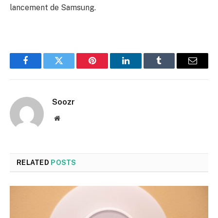
lancement de Samsung.
Facebook
Twitter
Pinterest
LinkedIn
Tumblr
Email
Soozr
Website
RELATED
POSTS