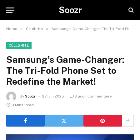
Soozr
»
»
Home
Célébrité
Samsung’s Game-Changer: The Tri-Fold Phone Set to Redefine the Market!
CÉLÉBRITÉ
Samsung’s Game-Changer:
The Tri-Fold Phone Set to
Redefine the Market!
By
Soozr
27 juin 2025
Aucun commentaire
3 Mins Read